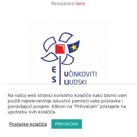
Resources
here
.
Na našoj web stranici koristimo kolačiće kako bismo vam
pružili najrelevantnije iskustvo pamteći vaše postavke i
ponavljajući posjete. Klikom na "Prihvaćam" pristajete na
upotrebu svih kolačića.
2020 FER+Plus – izrada
Levels
–
Politika kolačića
//
Cookie
Postavke kolačića
PRIHVAĆAM
policy
–
Izjava o pristupačnosti
//
Accessibility statement