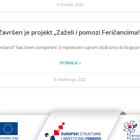
4 travnja, 2023
Završen je projekt „Zaželi i pomozi Feričancima!
eričanci!” has been completed. S mjesecom rujnom došli smo do kraja pr
OPŠIRNIJE »
8 studenoga, 2021