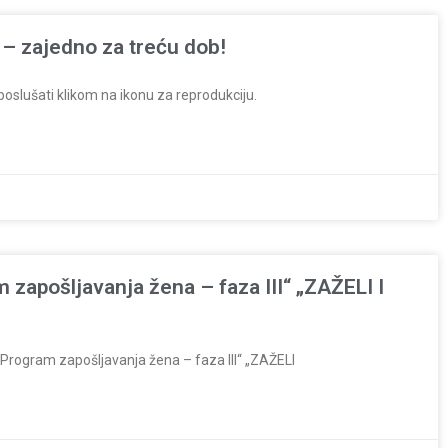
– zajedno za treću dob!​
oslušati klikom na ikonu za reprodukciju.
 zapošljavanja žena – faza III“ „ZAŽELI I
rogram zapošljavanja žena – faza III“ „ZAŽELI