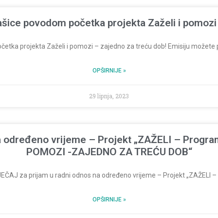
šice povodom početka projekta Zaželi i pomozi 
tka projekta Zaželi i pomozi – zajedno za treću dob!​ Emisiju možete p
OPŠIRNIJE »
29 lipnja, 2023
a određeno vrijeme – Projekt „ZAŽELI – Program
POMOZI -ZAJEDNO ZA TREĆU DOB“
ČAJ za prijam u radni odnos na određeno vrijeme – Projekt „ZAŽELI – P
OPŠIRNIJE »