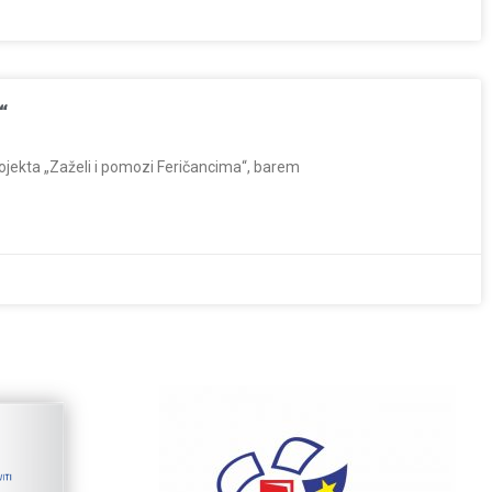
“
ojekta „Zaželi i pomozi Feričancima“, barem